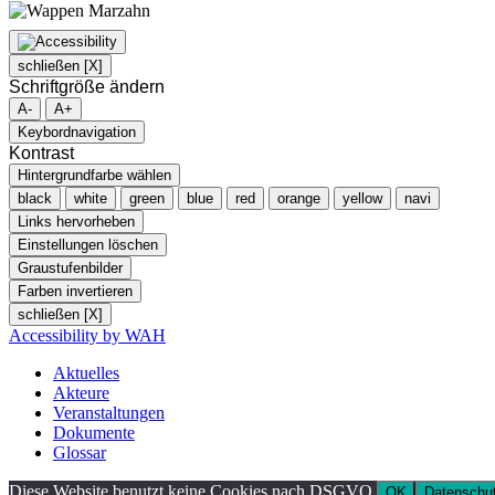
schließen [X]
Schriftgröße ändern
A-
A+
Keybordnavigation
Kontrast
Hintergrundfarbe wählen
black
white
green
blue
red
orange
yellow
navi
Links hervorheben
Einstellungen löschen
Graustufenbilder
Farben invertieren
schließen [X]
Accessibility by WAH
Aktuelles
Akteure
Veranstaltungen
Dokumente
Glossar
Diese Website benutzt keine Cookies nach DSGVO.
OK
Datenschut