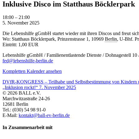
Inklusive Disco im Statthaus Böcklerpark
Inklusive
18:00
–
21:00
Disco
5. November 2025
im
Die Lebenshilfe gGmbH startet wieder mit ihren Discos und freut sich
Statthaus
Wo: Statthaus Böcklerpark, Prinzenstrasse 1, 10969
Berlin
, U-Bhf. Pr
Böcklerpark
Eintritt: 1,00 EUR
Lebenshilfe gGmbH / Familienentlastende Dienste / Dohnagestell 10 
fed@lebenshilfe-berlin.de
Kompletten Kalender ansehen
DVfR-KONGRESS – Teilhabe und Selbstbestimmung von Kindern un
„Inklusion rockt!“
7. November 2025
© 2026 BALL e.V.
Marchwitzastraße 24-26
12681 Berlin
Tel.: (030) 54 98 91-0
E-Mail:
kontakt@ball-ev-berlin.de
In Zusammenarbeit mit