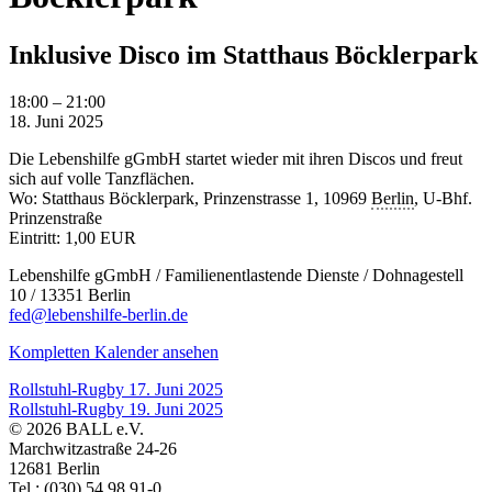
Inklusive Disco im Statthaus Böcklerpark
Inklusive
18:00
–
21:00
Disco
18. Juni 2025
im
Die Lebenshilfe gGmbH startet wieder mit ihren Discos und freut
Statthaus
sich auf volle Tanzflächen.
Böcklerpark
Wo: Statthaus Böcklerpark, Prinzenstrasse 1, 10969
Berlin
, U-Bhf.
Prinzenstraße
Eintritt: 1,00 EUR
Lebenshilfe gGmbH / Familienentlastende Dienste / Dohnagestell
10 / 13351 Berlin
fed@lebenshilfe-berlin.de
Kompletten Kalender ansehen
Rollstuhl-Rugby
17. Juni 2025
Rollstuhl-Rugby
19. Juni 2025
© 2026 BALL e.V.
Marchwitzastraße 24-26
12681 Berlin
Tel.: (030) 54 98 91-0