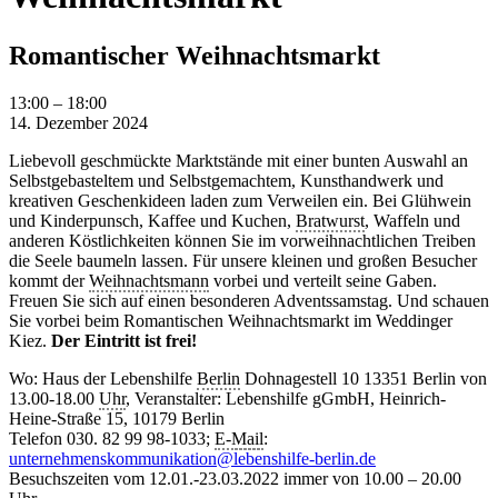
Romantischer Weihnachtsmarkt
Romantischer
13:00
–
18:00
Weihnachtsmarkt
14. Dezember 2024
Liebevoll geschmückte Marktstände mit einer bunten Auswahl an
Selbstgebasteltem und Selbstgemachtem, Kunsthandwerk und
kreativen Geschenkideen laden zum Verweilen ein. Bei Glühwein
und Kinderpunsch, Kaffee und Kuchen,
Bratwurst
, Waffeln und
anderen Köstlichkeiten können Sie im vorweihnachtlichen Treiben
die Seele baumeln lassen. Für unsere kleinen und großen Besucher
kommt der
Weihnachtsmann
vorbei und verteilt seine Gaben.
Freuen Sie sich auf einen besonderen Adventssamstag. Und schauen
Sie vorbei beim Romantischen Weihnachtsmarkt im Weddinger
Kiez.
Der Eintritt ist frei!
Wo: Haus der Lebenshilfe
Berlin
Dohnagestell 10 13351 Berlin von
13.00-18.00
Uhr
, Veranstalter: Lebenshilfe gGmbH, Heinrich-
Heine-Straße 15, 10179 Berlin
Telefon 030. 82 99 98-1033;
E-
Mail
:
unternehmenskommunikation@lebenshilfe-berlin.de
Besuchszeiten vom 12.01.-23.03.2022 immer von 10.00 – 20.00