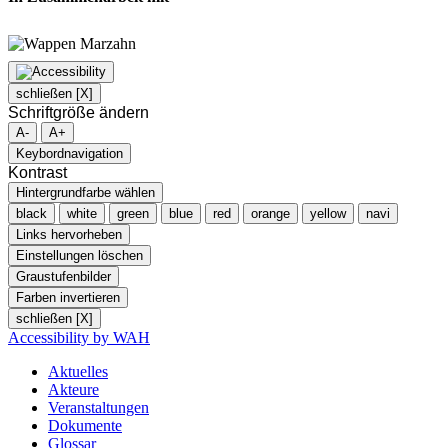
schließen [X]
Schriftgröße ändern
A-
A+
Keybordnavigation
Kontrast
Hintergrundfarbe wählen
black
white
green
blue
red
orange
yellow
navi
Links hervorheben
Einstellungen löschen
Graustufenbilder
Farben invertieren
schließen [X]
Accessibility by WAH
Aktuelles
Akteure
Veranstaltungen
Dokumente
Glossar