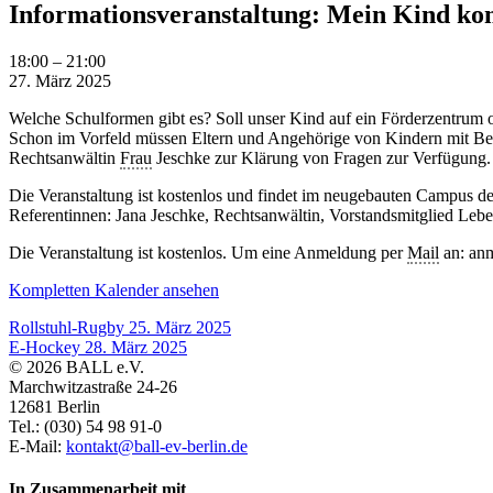
Informationsveranstaltung: Mein Kind ko
Informationsveranstaltung:
18:00
–
21:00
Mein
27. März 2025
Kind
Welche Schulformen gibt es? Soll unser Kind auf ein Förderzentrum 
kommt
Schon im Vorfeld müssen Eltern und Angehörige von Kindern mit Beei
in
Rechtsanwältin
Frau
Jeschke zur Klärung von Fragen zur Verfügung.
die
Schule
Die Veranstaltung ist kostenlos und findet im neugebauten Campus d
Referentinnen: Jana Jeschke, Rechtsanwältin, Vorstandsmitglied Lebe
Die Veranstaltung ist kostenlos. Um eine Anmeldung per
Mail
an: anm
Kompletten Kalender ansehen
Rollstuhl-Rugby
25. März 2025
E-Hockey
28. März 2025
© 2026 BALL e.V.
Marchwitzastraße 24-26
12681 Berlin
Tel.: (030) 54 98 91-0
E-Mail:
kontakt@ball-ev-berlin.de
In Zusammenarbeit mit