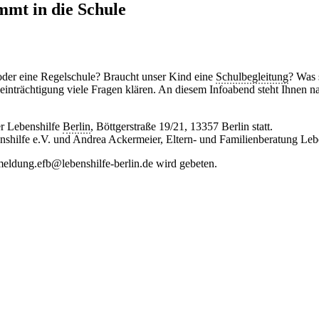
mmt in die Schule
oder eine Regelschule? Braucht unser Kind eine
Schulbegleitung
? Was 
nträchtigung viele Fragen klären. An diesem Infoabend steht Ihnen n
er Lebenshilfe
Berlin
, Böttgerstraße 19/21, 13357 Berlin statt.
nshilfe e.V. und Andrea Ackermeier, Eltern- und Familienberatung Lebe
eldung.efb@lebenshilfe-berlin.de wird gebeten.