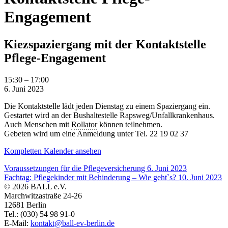
Engagement
Kiezspaziergang mit der Kontaktstelle
Pflege-Engagement
Kiezspaziergang
15:30
–
17:00
mit
6. Juni 2023
der
Die Kontaktstelle lädt jeden Dienstag zu einem Spaziergang ein.
Kontaktstelle
Gestartet wird an der Bushaltestelle Rapsweg/Unfallkrankenhaus.
Pflege-
Auch Menschen mit
Rollator
können teilnehmen.
Engagement
Gebeten wird um eine Anmeldung unter Tel. 22 19 02 37
Kompletten Kalender ansehen
Voraussetzungen für die Pflegeversicherung
6. Juni 2023
Fachtag: Pflegekinder mit Behinderung – Wie geht`s?
10. Juni 2023
© 2026 BALL e.V.
Marchwitzastraße 24-26
12681 Berlin
Tel.: (030) 54 98 91-0
E-Mail:
kontakt@ball-ev-berlin.de