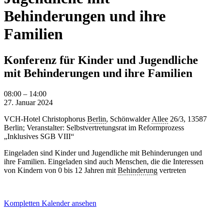
Behinderungen und ihre
Familien
Konferenz für Kinder und Jugendliche
mit Behinderungen und ihre Familien
Konferenz
08:00
–
14:00
für
27. Januar 2024
Kinder
VCH-Hotel Christophorus
Berlin
, Schönwalder
Allee
26/3, 13587
und
Berlin; Veranstalter: Selbstvertretungsrat im Reformprozess
Jugendliche
„Inklusives SGB VIII“
mit
Behinderungen
Eingeladen sind Kinder und Jugendliche mit Behinderungen und
und
ihre Familien. Eingeladen sind auch Menschen, die die Interessen
ihre
von Kindern von 0 bis 12 Jahren mit
Behinderung
vertreten
Familien
Kompletten Kalender ansehen