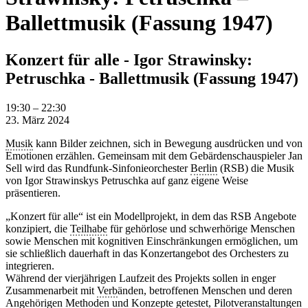
Ballettmusik (Fassung 1947)
Konzert für alle - Igor Strawinsky:
Petruschka - Ballettmusik (Fassung 1947)
Konzert
19:30
–
22:30
für
23. März 2024
alle
Musik
kann Bilder zeichnen, sich in Bewegung ausdrücken und von
-
Emotionen erzählen. Gemeinsam mit dem Gebärdenschauspieler Jan
Igor
Sell wird das Rundfunk-Sinfonieorchester
Berlin
(RSB) die Musik
Strawinsky:
von Igor Strawinskys Petruschka auf ganz eigene Weise
Petruschka
präsentieren.
-
Ballettmusik
„Konzert für alle“ ist ein Modellprojekt, in dem das RSB Angebote
(Fassung
konzipiert, die
Teilhabe
für gehörlose und schwerhörige Menschen
1947)
sowie Menschen mit kognitiven Einschränkungen ermöglichen, um
sie schließlich dauerhaft in das Konzertangebot des Orchesters zu
integrieren.
Während der vierjährigen Laufzeit des Projekts sollen in enger
Zusammenarbeit mit
Verb
änden, betroffenen Menschen und deren
Angehörigen Methoden und Konzepte getestet, Pilotveranstaltungen