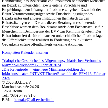
Behinderung, das Bezirksamt von Problemen behinderter Menschen
im Bezirk zu unterrichten, sowie eigene Vorschläge und
Empfehlungen zur Lösung der Probleme zu geben. Dazu lädt der
Beirat Verantwortungsträger sowie Entscheidungsträger des
Bezirksamtes und anderer Institutionen thematisch zu den
Beiratssitzungen ein. Die aus diesen Beratungen resultierenden
Beschlüsse werden dem Bezirksamt sowie dem Fachausschuss für
Menschen mit Behinderung der BVV zur Kenntnis gegeben. Der
Beirat informiert darüber hinaus zu unterschiedlichen Problemlagen
die Öffentlichkeit und realisiert in Förderung des inklusiven
Gedankens eigene öffentlichkeitswirksame Aktionen.
Kompletten Kalender ansehen
Trialogische Gespräche des Allgemeinpsychiatrischen Verbundes
Marzahn-Hellersdorf
12. Februar 2024
„Die Regentrude“ – eine neue Märchenproduktion des
Inklusionstheaters INTAKT-TheaterEnsemble des FFM
13. Februar
2024
© 2026 BALL e.V.
Marchwitzastraße 24-26
12681 Berlin
Tel.: (030) 54 98 91-0
E-Mail:
kontakt@ball-ev-berlin.de