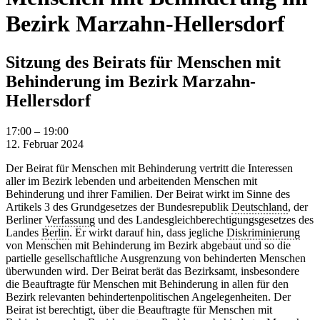
Bezirk Marzahn-Hellersdorf
Sitzung des Beirats für Menschen mit
Behinderung im Bezirk Marzahn-
Hellersdorf
Sitzung
17:00
–
19:00
des
12. Februar 2024
Beirats
Der Beirat für Menschen mit Behinderung vertritt die Interessen
für
aller im Bezirk lebenden und arbeitenden Menschen mit
Menschen
Behinderung und ihrer Familien. Der Beirat wirkt im Sinne des
mit
Artikels 3 des Grundgesetzes der Bundesrepublik
Deutschland
, der
Behinderung
Berliner
Verfassung
und des Landesgleichberechtigungsgesetzes des
im
Landes
Berlin
. Er wirkt darauf hin, dass jegliche
Diskriminierung
Bezirk
von Menschen mit Behinderung im Bezirk abgebaut und so die
Marzahn-
partielle gesellschaftliche Ausgrenzung von behinderten Menschen
Hellersdorf
überwunden wird. Der Beirat berät das Bezirksamt, insbesondere
die Beauftragte für Menschen mit Behinderung in allen für den
Bezirk relevanten behindertenpolitischen Angelegenheiten. Der
Beirat ist berechtigt, über die Beauftragte für Menschen mit