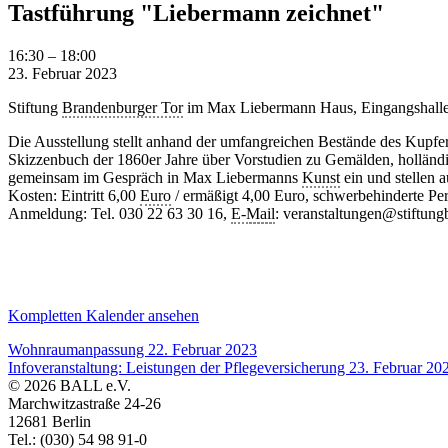
Tastführung "Liebermann zeichnet"
Tastführung
16:30
–
18:00
"Liebermann
23. Februar 2023
zeichnet"
Stiftung
Brandenburger Tor
im Max Liebermann Haus, Eingangshalle/ 
Die Ausstellung stellt anhand der umfangreichen Bestände des Kupfer
Skizzenbuch der 1860er Jahre über Vorstudien zu Gemälden, holländi
gemeinsam im Gespräch in Max Liebermanns
Kunst
ein und stellen 
Kosten: Eintritt 6,00
Euro
/ ermäßigt 4,00 Euro, schwerbehinderte Per
Anmeldung: Tel. 030 22 63 30 16,
E-
Mail
: veranstaltungen@stiftung
Kompletten Kalender ansehen
Wohnraumanpassung
22. Februar 2023
Infoveranstaltung: Leistungen der Pflegeversicherung
23. Februar 20
© 2026 BALL e.V.
Marchwitzastraße 24-26
12681 Berlin
Tel.: (030) 54 98 91-0