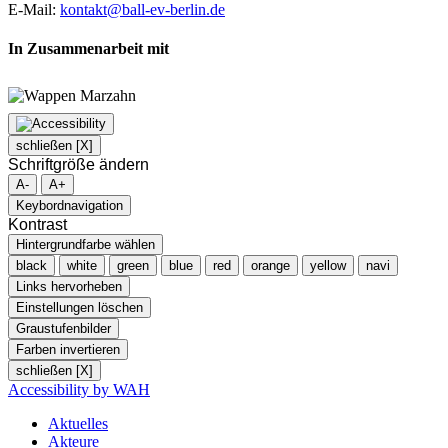
E-Mail:
kontakt@ball-ev-berlin.de
In Zusammenarbeit mit
schließen [X]
Schriftgröße ändern
A-
A+
Keybordnavigation
Kontrast
Hintergrundfarbe wählen
black
white
green
blue
red
orange
yellow
navi
Links hervorheben
Einstellungen löschen
Graustufenbilder
Farben invertieren
schließen [X]
Accessibility by WAH
Aktuelles
Akteure