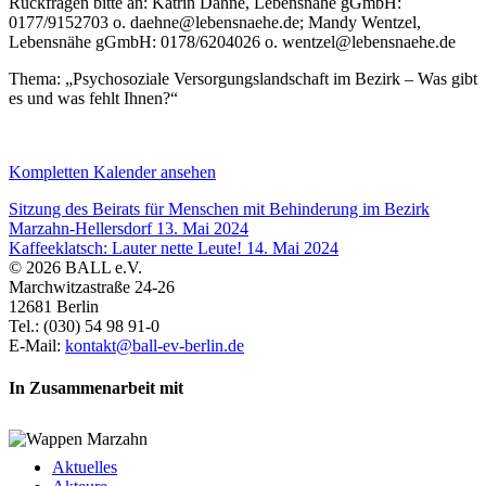
Rückfragen bitte an: Katrin Dähne, Lebensnähe gGmbH:
0177/9152703 o. daehne@lebensnaehe.de; Mandy Wentzel,
Lebensnähe gGmbH: 0178/6204026 o. wentzel@lebensnaehe.de
Thema: „Psychosoziale Versorgungslandschaft im Bezirk – Was gibt
es und was fehlt Ihnen?“
Kompletten Kalender ansehen
Sitzung des Beirats für Menschen mit Behinderung im Bezirk
Marzahn-Hellersdorf
13. Mai 2024
Kaffeeklatsch: Lauter nette Leute!
14. Mai 2024
© 2026 BALL e.V.
Marchwitzastraße 24-26
12681 Berlin
Tel.: (030) 54 98 91-0
E-Mail:
kontakt@ball-ev-berlin.de
In Zusammenarbeit mit
Aktuelles