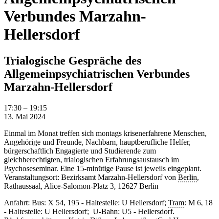
Verbundes Marzahn-
Hellersdorf
Trialogische Gespräche des
Allgemeinpsychiatrischen Verbundes
Marzahn-Hellersdorf
Trialogische
17:30
–
19:15
Gespräche
13. Mai 2024
des
Einmal im Monat treffen sich montags krisenerfahrene Menschen,
Allgemeinpsychiatrischen
Angehörige und Freunde, Nachbarn, hauptberufliche Helfer,
Verbundes
bürgerschaftlich Engagierte und Studierende zum
Marzahn-
gleichberechtigten, trialogischen Erfahrungsaustausch im
Hellersdorf
Psychoseseminar. Eine 15-minütige Pause ist jeweils eingeplant.
Veranstaltungsort: Bezirksamt Marzahn-Hellersdorf von
Berlin
,
Rathaussaal, Alice-Salomon-Platz 3, 12627 Berlin
Anfahrt: Bus: X 54, 195 - Haltestelle: U Hellersdorf;
Tram
: M 6, 18
- Haltestelle: U Hellersdorf; U-Bahn: U5 - Hellersdorf.