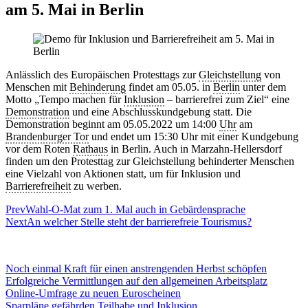
am 5. Mai in Berlin
Anlässlich des Europäischen Protesttags zur
Gleichstellung
von
Menschen mit
Behinderung
findet am 05.05. in
Berlin
unter dem
Motto „Tempo machen für
Inklusion
– barrierefrei zum Ziel“ eine
Demonstration
und eine Abschlusskundgebung statt. Die
Demonstration beginnt am 05.05.2022 um 14:00
Uhr
am
Brandenburger Tor
und endet um 15:30 Uhr mit einer Kundgebung
vor dem Roten
Rathaus
in Berlin. Auch in Marzahn-Hellersdorf
finden um den Protesttag zur Gleichstellung behinderter Menschen
eine Vielzahl von Aktionen statt, um für Inklusion und
Barrierefreiheit
zu werben.
Prev
Wahl-O-Mat zum 1. Mal auch in Gebärdensprache
Next
An welcher Stelle steht der barrierefreie Tourismus?
Noch einmal Kraft für einen anstrengenden Herbst schöpfen
Erfolgreiche Vermittlungen auf den allgemeinen Arbeitsplatz
Online-Umfrage zu neuen Euroscheinen
Sparpläne gefährden Teilhabe und Inklusion