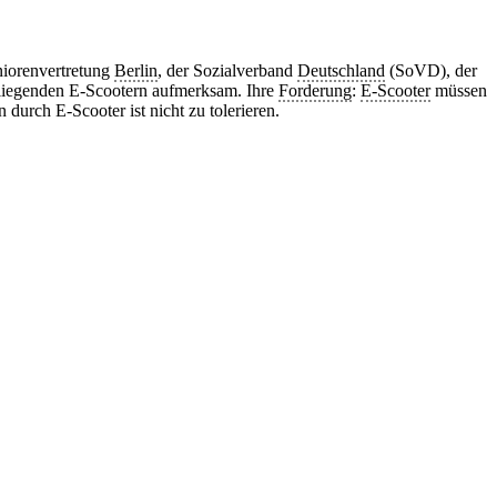
niorenvertretung
Berlin
, der Sozialverband
Deutschland
(SoVD), der
mliegenden E-Scootern aufmerksam. Ihre
Forderung
:
E-Scooter
müssen
 durch E-Scooter ist nicht zu tolerieren.