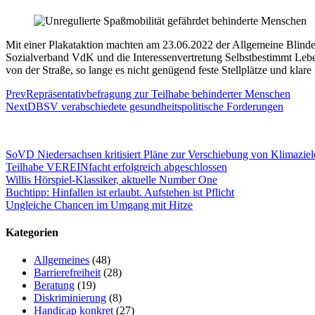
Mit einer Plakataktion machten am 23.06.2022
der Allgemeine Blind
Sozialverband VdK und die Interessenvertretung Selbstbestimmt Le
von der Straße, so lange es nicht genügend feste Stellplätze und klar
Prev
Repräsentativbefragung zur Teilhabe behinderter Menschen
Next
DBSV verabschiedete gesundheitspolitische Forderungen
SoVD Niedersachsen kritisiert Pläne zur Verschiebung von Klimaziel
Teilhabe VEREINfacht erfolgreich abgeschlossen
Willis Hörspiel-Klassiker, aktuelle Number One
Buchtipp: Hinfallen ist erlaubt. Aufstehen ist Pflicht
Ungleiche Chancen im Umgang mit Hitze
Kategorien
Allgemeines
(48)
Barrierefreiheit
(28)
Beratung
(19)
Diskriminierung
(8)
Handicap konkret
(27)