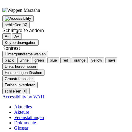
schließen [X]
Schriftgröße ändern
A-
A+
Keybordnavigation
Kontrast
Hintergrundfarbe wählen
black
white
green
blue
red
orange
yellow
navi
Links hervorheben
Einstellungen löschen
Graustufenbilder
Farben invertieren
schließen [X]
Accessibility by WAH
Aktuelles
Akteure
Veranstaltungen
Dokumente
Glossar