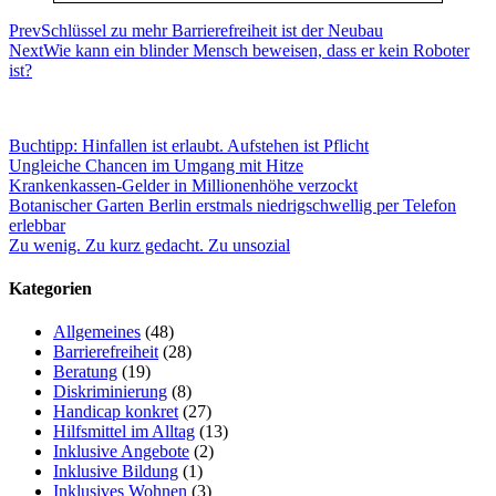
Prev
Schlüssel zu mehr Barrierefreiheit ist der Neubau
Next
Wie kann ein blinder Mensch beweisen, dass er kein Roboter
ist?
Buchtipp: Hinfallen ist erlaubt. Aufstehen ist Pflicht
Ungleiche Chancen im Umgang mit Hitze
Krankenkassen-Gelder in Millionenhöhe verzockt
Botanischer Garten Berlin erstmals niedrigschwellig per Telefon
erlebbar
Zu wenig. Zu kurz gedacht. Zu unsozial
Kategorien
Allgemeines
(48)
Barrierefreiheit
(28)
Beratung
(19)
Diskriminierung
(8)
Handicap konkret
(27)
Hilfsmittel im Alltag
(13)
Inklusive Angebote
(2)
Inklusive Bildung
(1)
Inklusives Wohnen
(3)