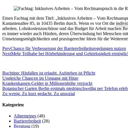
Einen Fachtag mit dem Titel: „Inklusives Arbeiten – Vom Rechtsanspr
Kastanienallee 85, in 10435 Berlin durch. Wenn es vor Ort die
indivi
arbeiten. Lohnkostenzuschüsse und das Budget für Arbeit machen Besc
es immer wieder auch Hürden, deren Überwindung bei Menschen mit
Umsetzungsmöglichkeiten und praxisgerechte Ideen für die Weiterentw
Prev
Chance für Verbesserung der Barrierefreiheitsregelungen nutzen
Next
Mehr Teilhabe bei Hörbehinderung und Gehörlosigkeit ermögli
Buchtipp: Hinfallen ist erlaubt. Aufstehen ist Pflicht
Ungleiche Chancen im Umgang mit Hitze
Krankenkassen-Gelder in Millionenhöhe verzockt
Botanischer Garten Berlin erstmals niedrigschwellig per Telefon erleb
Zu wenig. Zu kurz gedacht. Zu unsozial
Kategorien
Allgemeines
(48)
Barrierefreiheit
(28)
Beratung
(19)