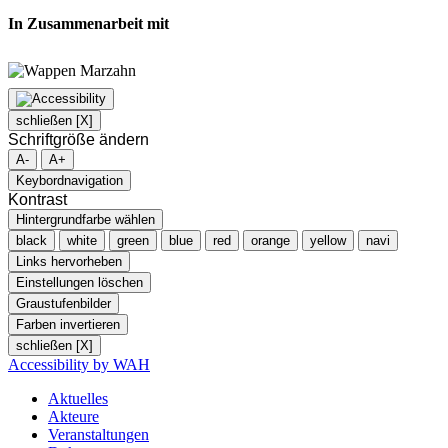
In Zusammenarbeit mit
schließen [X]
Schriftgröße ändern
A-
A+
Keybordnavigation
Kontrast
Hintergrundfarbe wählen
black
white
green
blue
red
orange
yellow
navi
Links hervorheben
Einstellungen löschen
Graustufenbilder
Farben invertieren
schließen [X]
Accessibility by WAH
Aktuelles
Akteure
Veranstaltungen