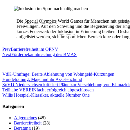
Die
Special Olympics
World Games für Menschen mit geistig
Freiwilligen. Auf den Schwung und die Begeisterung der Engag
kurzes Feuerwerk der
Inklusion
in Erinnerung bleiben. Deshal
aufgelistet werden, sich im sportlichen Bereich kurz oder langf
Prev
Barrierefreiheit im ÖPNV
Next
Förderbekanntmachung des BMAS
VdK-Umfrage: Breite Ablehnung von Wohngeld-Kürzungen
Hundetraining: Maje und ihr Assistenzhund
SoVD Niedersachsen kritisiert Pläne zur Verschiebung von Klimaziel
Teilhabe VEREINfacht erfolgreich abgeschlossen
Willis Hörspiel-Klassiker, aktuelle Number One
Kategorien
Allgemeines
(48)
Barrierefreiheit
(28)
Beratung
(19)