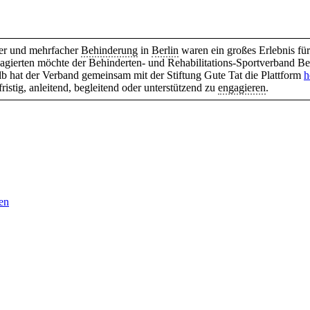
er und mehrfacher
Behinderung
in
Berlin
waren ein großes Erlebnis für
ierten möchte der Behinderten- und Rehabilitations-Sportverband Berlin
b hat der Verband gemeinsam mit der Stiftung Gute Tat die Plattform
h
ristig, anleitend, begleitend oder unterstützend zu
engagieren
.
en