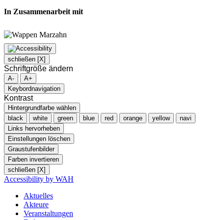
In Zusammenarbeit mit
schließen [X]
Schriftgröße ändern
A-
A+
Keybordnavigation
Kontrast
Hintergrundfarbe wählen
black
white
green
blue
red
orange
yellow
navi
Links hervorheben
Einstellungen löschen
Graustufenbilder
Farben invertieren
schließen [X]
Accessibility by WAH
Aktuelles
Akteure
Veranstaltungen